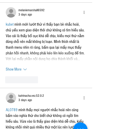
melaniemarshall6592
3 days ago
kubet
 mình mới lướt thử vì thấy bạn bè nhắc hoài, 
chủ yếu xem giao diện thôi chứ không có tìm hiểu sâu. 
Vào cái là thấy bố cục khá dễ chịu, kiểu mọi thứ nằm 
đúng chỗ nên mắt không bị loạn. Mình thích nhất là 
thanh menu nhìn rõ ràng, bấm qua lại mấy mục thấy 
phản hồi nhanh, không phải kéo lên kéo xuống để tìm. 
Với lại mấy phần nội dung họ chia thành khối và…
Show More
Like
Reply
katrinacha.vez.52.0.2
3 days ago
ALO789
 mình thấy mọi người nhắc hoài nên cũng 
bấm vào nghía thử cho biết chứ không có ngồi tìm 
hiểu sâu. Vừa vào là thấy giao diện khá dễ chịu, kiểu 
không nhồi nhét quá nhiều thứ một lúc nên lướt nhìn 