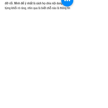
đỡ rối. Mình để ý nhất là cách họ chia nội dung thành 
từng khối rõ ràng, nhìn qua là biết chỗ nào là thông tin 
chính, chỗ nào là phần phụ. Với lại menu đặt khá…
Show More
Like
Reply
melaniemarshall6592
3 days ago
Nổ Hũ
 mình thấy bạn bè nhắc nên tiện tay vào nghía 
thử cho biết thôi. Ấn tượng đầu là trang nhìn khá 
thoáng, kiểu chia nội dung thành từng khối nên kéo 
xuống một chút là hiểu đang có gì, không bị “ngợp” 
chữ. Mình cũng thích cái menu để ngay chỗ dễ thấy, 
bấm qua lại giữa các mục nhanh, không phải mò mẫm 
hay quay lại nhiều lần. Mấy phần thông tin trình bày 
theo cột gọn…
Show More
Like
Reply