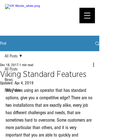
Post
All Posts
Dec 18, 2017
1 min read
All Posts
Viking Standard Features
News
Updated:
Apr 4, 2019
Why does using an operator that has standard 
Blog Posts
options, give you a competitive edge? There are no 
two installations that are exactly alike, every job 
has different challenges and needs, that are 
sometimes hard to overcome. Some customers are 
more particular than others, and it is very 
important that you are able to quickly and 