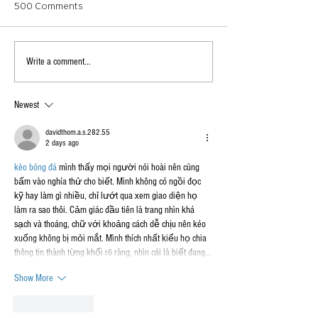
500 Comments
Spring is here!
Write a comment...
NEW SALES KITS NOW
AVAILABLE FOR ORDER!
Newest
davidthom.a.s.282.55
2 days ago
kèo bóng đá
 mình thấy mọi người nói hoài nên cũng 
bấm vào nghía thử cho biết. Mình không có ngồi đọc 
kỹ hay làm gì nhiều, chỉ lướt qua xem giao diện họ 
làm ra sao thôi. Cảm giác đầu tiên là trang nhìn khá 
sạch và thoáng, chữ với khoảng cách dễ chịu nên kéo 
xuống không bị mỏi mắt. Mình thích nhất kiểu họ chia 
thông tin thành từng khối rõ ràng, nhìn cái là biết đang…
Show More
Like
Reply