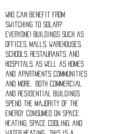
Who can benefit from 
switching to solar? 
Everyone! Buildings such as 
offices, malls, warehouses, 
schools, restaurants, and 
hospitals. As well as homes 
and apartments communities 
and more.  Both commercial 
and residential buildings 
spend the majority of the 
energy consumed on space 
heating, space cooling, and 
water heating.  This is a 