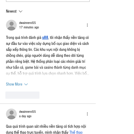
AVAILABLE FOR ORDER!
Newest
dwainnervi55
17 minutes ago
Trong quá trình đánh giá 
u88
, tôi nhận thấy nền tảng có 
sự đầu tư vào việc xây dựng bố cục giao diện và cách 
sắp xếp thông tin. Các khu vực nội dung không bị 
chồng chéo, giúp người dùng dễ dàng theo dõi từng 
phần riêng biệt. Hệ thống phân loại các nhóm giải trí 
như bắn cá, game bài và casino thành từng danh mục 
cụ thể, hỗ trợ quá trình lựa chọn nhanh hơn. Việc bố…
Show More
Like
Reply
dwainnervi55
a day ago
Qua quá trình quan sát nhiều nền tảng có tích hợp nội 
dung thể thao trực tuyến, mình nhận thấy 
Thể thao 