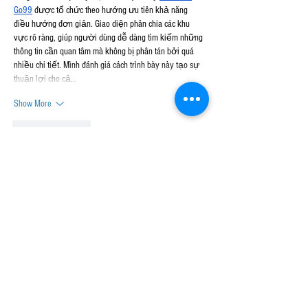
Go99
 được tổ chức theo hướng ưu tiên khả năng 
điều hướng đơn giản. Giao diện phân chia các khu 
vực rõ ràng, giúp người dùng dễ dàng tìm kiếm những 
thông tin cần quan tâm mà không bị phân tán bởi quá 
nhiều chi tiết. Mình đánh giá cách trình bày này tạo sự 
thuận lợi cho cả…
Show More
Like
Reply
dwainnervi55
2 days ago
Sau nhiều lần sử dụng 
u88
 , mình bắt đầu chú ý đến 
những yếu tố ít được nhắc tới hơn. Phần bảo mật sử 
dụng SSL 128-bit giúp mình yên tâm hơn khi thao tác, 
còn khu game bài với Tiến Lên, Liêng và Phỏm được 
bố trí khá trực quan. Mình cũng thích cách hình ảnh 
giữa các khu có sự đồng nhất nên nhìn tổng thể không 
bị rời rạc. Đây là điều mình chỉ nhận ra sau…
Show More