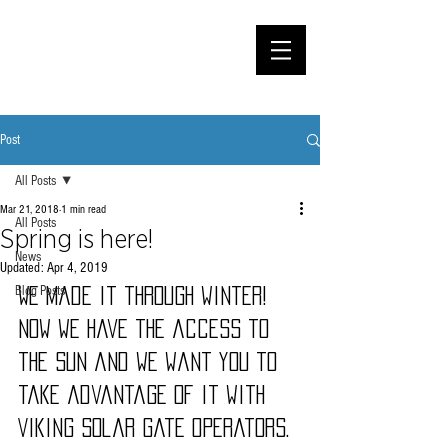
Post
All Posts
Mar 21, 2018
1 min read
All Posts
Spring is here!
News
Updated:
Apr 4, 2019
Blog Posts
We made it through winter! 
Now we have the access to 
the sun and we want you to 
take advantage of it with 
Viking Solar Gate Operators. 